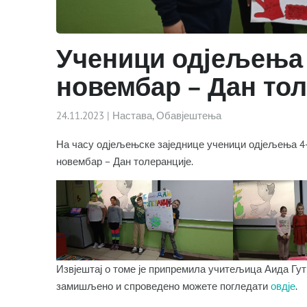
Ученици одјељења 
новембар – Дан то
24.11.2023
|
Настава
,
Обавјештења
На часу одјељењске заједнице ученици одјељења 4
новембар – Дан толеранције.
Извјештај о томе је припремила учитељица Аида Гути
замишљено и спроведено можете погледати
овдје
.