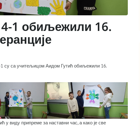
4-1 обиљежили 16.
леранције
-1 су са учитељицом Аидом Гутић обиљежили 16.
ћ у виду припреме за наставни час, а како је све