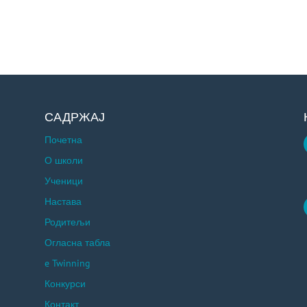
САДРЖАЈ
Почетна
О школи
Ученици
Настава
Родитељи
Огласна табла
e Twinning
Конкурси
Контакт