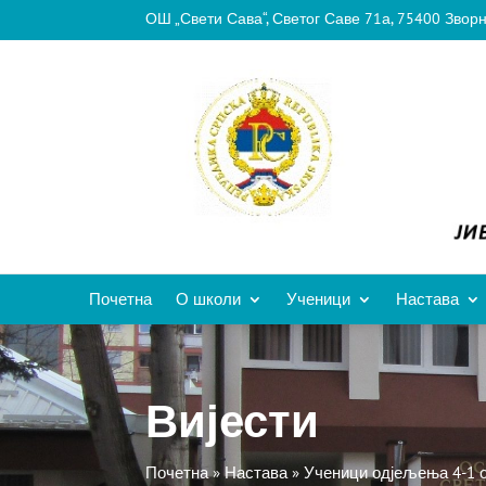
ОШ „Свети Сава“, Светог Саве 71а, 75400 Звор
Почетна
О школи
Ученици
Настава
Вијести
Почетна
»
Настава
»
Ученици одјељења 4-1 