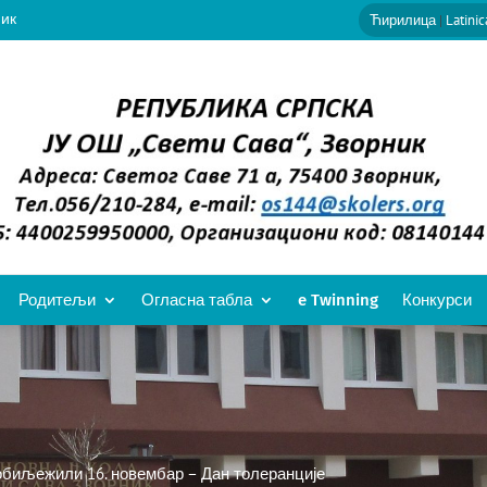
ник
Ћирилица
|
Latinic
Родитељи
Огласна табла
e Twinning
Конкурси
обиљежили 16. новембар – Дан толеранције