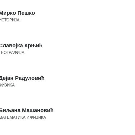
Мирко Пешко
ИСТОРИЈА
Славојка Крњић
ГЕОГРАФИЈА
Дејан Радуловић
ФИЗИКА
Биљана Машановић
МАТЕМАТИКА И ФИЗИКА