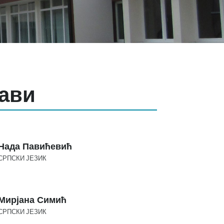
тави
Нада Павићевић
СРПСКИ ЈЕЗИК
Мирјана Симић
СРПСКИ ЈЕЗИК