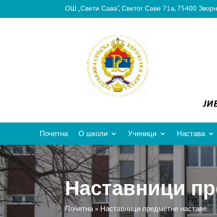
ОШ „Свети Сава“, Светог Саве 71а, 75400 Звор
Почетна
О школи
Ученици
Настава
Наставници пр
Почетна
»
Наставници предметне наставе