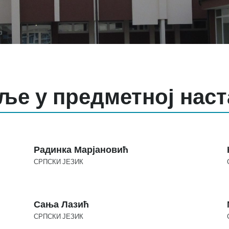
ље у предметној нас
Радинка Марјановић
СРПСКИ ЈЕЗИК
Сања Лазић
СРПСКИ ЈЕЗИК