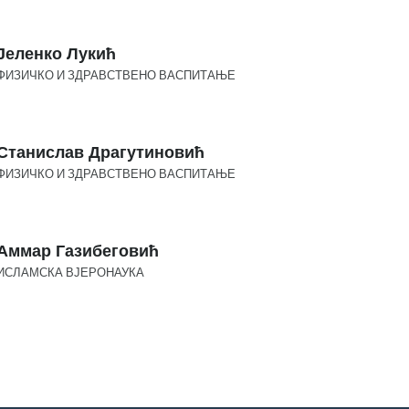
Јеленко Лукић
ФИЗИЧКО И ЗДРАВСТВЕНО ВАСПИТАЊЕ
Станислав Драгутиновић
ФИЗИЧКО И ЗДРАВСТВЕНО ВАСПИТАЊЕ
Аммар Газибеговић
ИСЛАМСКА ВЈЕРОНАУКА