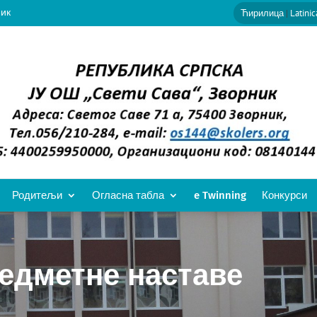
ник
Ћирилица
|
Latinic
Родитељи
Огласна табла
e Twinning
Конкурси
едметне наставе