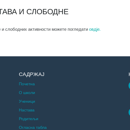
ТАВА И СЛОБОДНЕ
е и слободних активности можете погледати
овдје.
САДРЖАЈ
Почетна
О школи
Ученици
Настава
Родитељи
Огласна табла