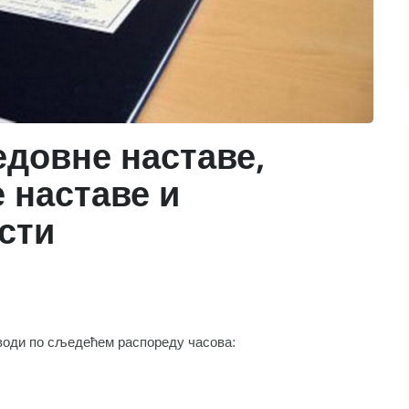
едовне наставе,
 наставе и
сти
зводи по сљедећем распореду часова: