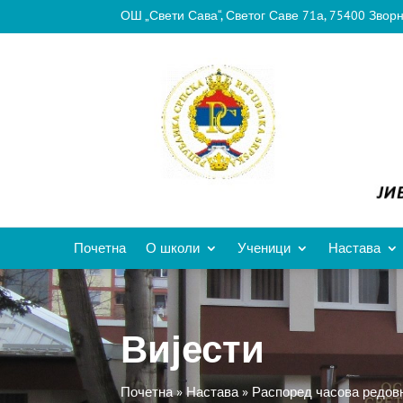
ОШ „Свети Сава“, Светог Саве 71а, 75400 Звор
Почетна
О школи
Ученици
Настава
Вијести
Почетна
»
Настава
»
Распоред часова редовн