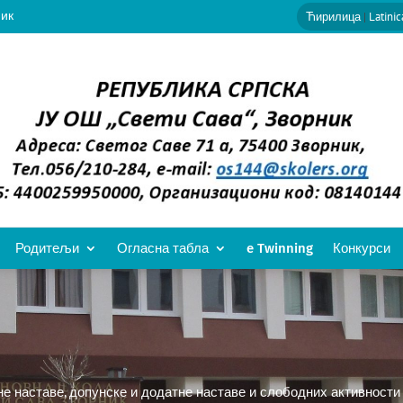
ник
Ћирилица
|
Latinic
Родитељи
Огласна табла
e Twinning
Конкурси
е наставе, допунске и додатне наставе и слободних активности