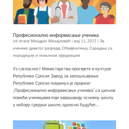
Професионално информисање ученика
od strane
Миодраг Михајловић
|
мај 11, 2023
|
За
ученике деветог разреда
,
Обавјештења
,
Сарадња са
породицом и локалном заједницом
Уз сагласност Министарства просвјете и културе
Републике Српске Завод за запошљавање
Републике Српске покренуо је пројекат
„Професионално информисање ученика“ са циљем
помоћи ученицима који завршавају основну школу
у избору средње школе, односно будућег...