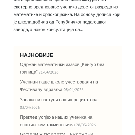
екстерно вредновање ученика деветог разреда из
математике и српског језика. На основу дописа који
је школа добила од Републичког педагошког
завода, а након консултација са...
НАЈНОВИЈЕ
Одржан математички изазов „Кенгур без
граница“
21/04/2026
Ученици наше школе учествовали на
Фестивалу здравља
08/04/2026
Запажени наступи наших рецитатора
03/04/2026
Преглед успјеха наших ученика на
општинским такмичењима
28/03/2026
МУЗЕЈИ У ПОКРЕТУ – КУЛТУРНА