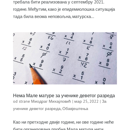
требала бити реализована у септембру 2021.
године. Међутим, како је епидемиолошка ситуација
тада била веома неповољна, матурска...
Нема Мале матуре за ученике деветог разреда
od strane
Миодраг Михајловић
|
мар 25, 2022
|
За
ученике деветог разреда
,
Обавјештења
Као ни претходне двије године, ни ове године неће
бити организована пробна Мала матура нити