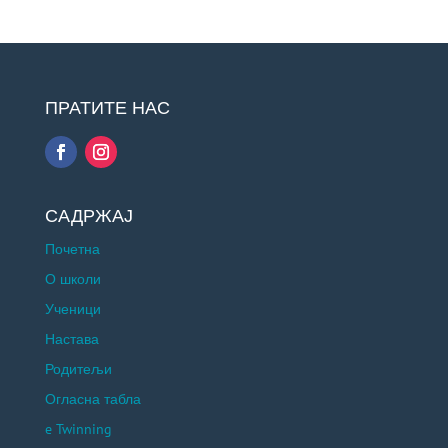
ПРАТИТЕ НАС
САДРЖАЈ
Почетна
О школи
Ученици
Настава
Родитељи
Огласна табла
e Twinning