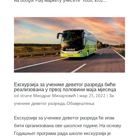
на Google Play маркету унесете “Vodic kroz...
Екскурзија за ученике деветог разреда биће
реализована у првој половини маја мјесеца
od strane
Миодраг Михајловић
|
мар 25, 2022
|
За
ученике деветог разреда
,
Обавјештења
Екскурзија за ученике деветог разреда ће ипак
бити организована ове школске године. На основу
Годишњег програма рада школе екскурзија је