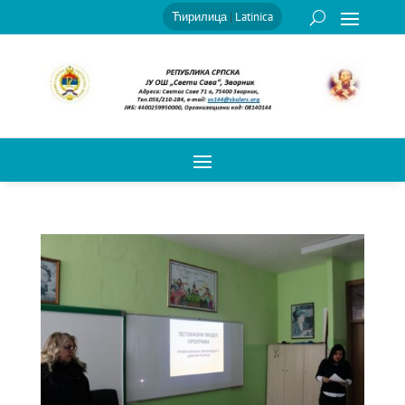
Ћирилица
|
Latinica