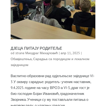
ДЈЕЦА ПИТАЈУ РОДИТЕЉЕ
od strane
Миодраг Михајловић
|
апр 11, 2025
|
Обавјештења
,
Сарадња са породицом и локалном
заједницом
Васпитно-образовни рад одјељењске заједнице VI-
3 У оквиру сарадње: родитељ- ученик-наставник,
9.4.2025. године на часу ВРОЗ-а VI-3, драг гост је
био господин Бојан Ивановић, градоначелник
Зворника. Ученици су му постављали питања о
његовом раду, о улагању градске...