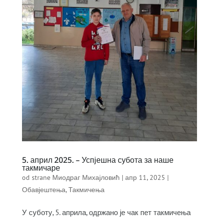
5. април 2025. – Успјешна субота за наше
такмичаре
od strane
Миодраг Михајловић
|
апр 11, 2025
|
Обавјештења
,
Такмичења
У суботу, 5. априла, одржано је чак пет такмичења