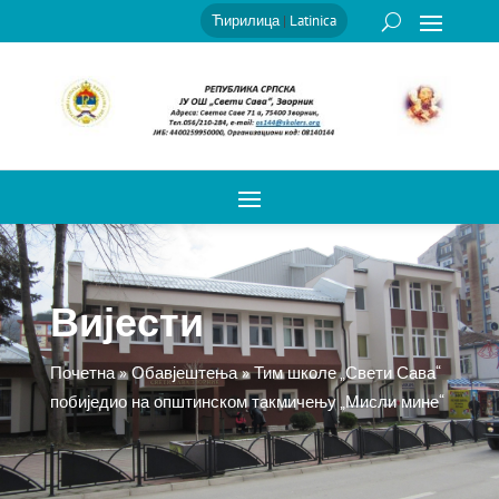
Ћирилица
|
Latinica
Вијести
Почетна
»
Обавјештења
»
Тим школе „Свети Сава“
побиједио на општинском такмичењу „Мисли мине“