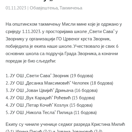
01.11.2023
|
Обавјештења
,
Такмичења
На општинском такмичењу Мисли мине које је одржано у
сриједу 1.11.2023. у просторијама школе „Свети Сава“ у
Зворнику у организацији ГО Црвеног крста Зворник,
побиједила је екипа наше школе. Учествовало је свих 6
основних школа са подручја Града Зворника, а коначни
поредак је био сљедећи:
1. ЈУ ОШ „Свети Сава“ Зворник (19 бодова)
2. ЈУ ОШ „Десанка Максимовић“ Челопек (18 бодова)
3. ЈУ ОШ „Јован Цвијић“ Дрињача (16 бодова)
4. ЈУ ОШ „Вук Караџић“ Роћевић (15 бодова)
4. ЈУ ОШ „Петар Кочић“ Козлук (15 бодова)
5. ЈУ ОШ „Никола Тесла“ Пилица (11 бодова)
Екипу су чиниле ученице седмог разреда Кристина Милић
(7-1), Ирина Писић (7-1) и Јована Јовановић (7-3).