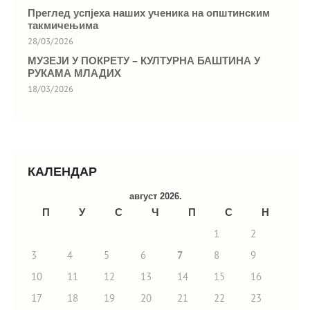
Преглед успјеха наших ученика на општинским
такмичењима
28/03/2026
МУЗЕЈИ У ПОКРЕТУ – КУЛТУРНА БАШТИНА У
РУКАМА МЛАДИХ
18/03/2026
КАЛЕНДАР
август 2026.
П
У
С
Ч
П
С
Н
1
2
3
4
5
6
7
8
9
10
11
12
13
14
15
16
17
18
19
20
21
22
23