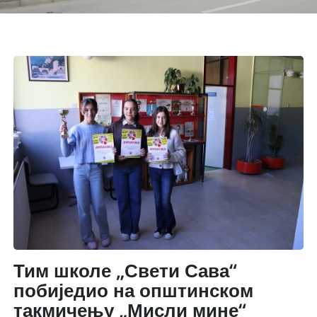
Тим школе „Свети Сава“
побиједио на општинском
такмичењу „Мисли мине“