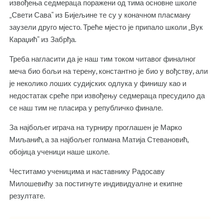
извођења седмераца поражени од тима основне школе
„Свети Сава“ из Бијељине те су у коначном пласману
заузели друго мјесто. Треће мјесто је припало школи „Вук
Караџић“ из Забрђа.
Треба нагласити да је наш тим током читавог финалног
меча био бољи на терену, константно је био у вођству, али
је неколико лоших судијских одлука у финишу као и
недостатак среће при извођењу седмераца пресудило да
се наш тим не пласира у републичко финале.
За најбољег играча на турниру проглашен је Марко
Миљанић, а за најбољег голмана Матија Стевановић,
обојица ученици наше школе.
Честитамо ученицима и наставнику Радосаву
Милошевићу за постигнуте индивидуалне и екипне
резултате.