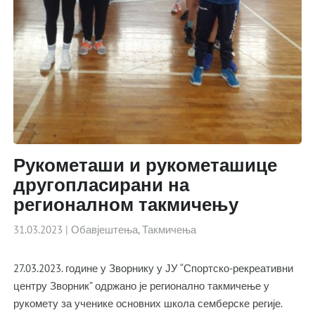
Рукометаши и рукометашице
другопласирани на
регионалном такмичењу
31.03.2023
|
Обавјештења
,
Такмичења
27.03.2023. године у Зворнику у ЈУ “Спортско-рекреативни
центру Зворник” одржано је регионално такмичење у
рукомету за ученике основних школа семберске регије.