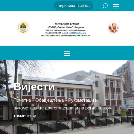
Ћирилица
|
Latinica
Вијести
Почетна
»
Обавјештења
»
Рукометаши и
рукометашице другопласирани на регионалном
такмичењу