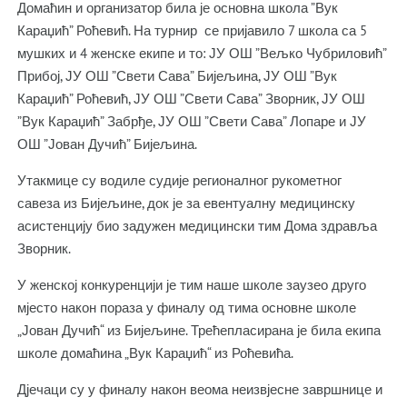
Домаћин и организатор била је основна школа ”Вук
Караџић” Роћевић. На турнир се пријавило 7 школа са 5
мушких и 4 женске екипе и то: ЈУ ОШ ”Вељко Чубриловић”
Прибој, ЈУ ОШ ”Свети Сава” Бијељина, ЈУ ОШ ”Вук
Караџић” Роћевић, ЈУ ОШ ”Свети Сава” Зворник, ЈУ ОШ
”Вук Караџић” Забрђе, ЈУ ОШ ”Свети Сава” Лопаре и ЈУ
ОШ ”Јован Дучић” Бијељина.
Утакмице су водиле судије регионалног рукометног
савеза из Бијељине, док је за евентуалну медицинску
асистенцију био задужен медицински тим Дома здравља
Зворник.
У женској конкуренцији је тим наше школе заузео друго
мјесто након пораза у финалу од тима основне школе
„Јован Дучић“ из Бијељине. Трећепласирана је била екипа
школе домаћина „Вук Караџић“ из Роћевића.
Дјечаци су у финалу након веома неизвјесне завршнице и