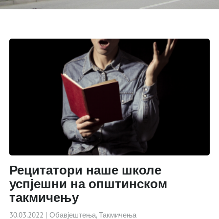
Рецитатори наше школе
успјешни на општинском
такмичењу
30.03.2022
|
Обавјештења
,
Такмичења