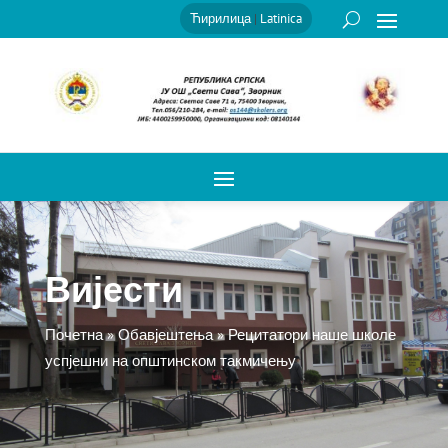
Ћирилица
|
Latinica
Вијести
Почетна
»
Обавјештења
»
Рецитатори наше школе
успјешни на општинском такмичењу