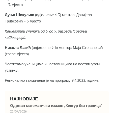
– 3. мјесто
Дуња Шикуљак
(одјељење 4-3) ментор: Данијела
Тривковић – 3 мјесто
Категорија ученика од 6. до 9. разреда (средња
категорија):
Никола Лазић
(одјељење 9-6) ментор: Маја Степановић
(треће мјесто).
Честитамо ученицима и наставницима на постигнутом
успјеху.
Регионално такмичење је на програму 9.4.2022. године.
НАЈНОВИЈЕ
Одржан математички изазов „Кенгур без граница“
21/04/2026