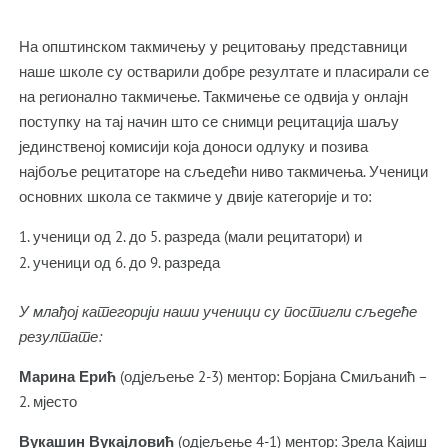
На општинском такмичењу у рецитовању представници
наше школе су остварили добре резултате и пласирали се
на регионално такмичење. Такмичење се одвија у онлајн
поступку на тај начин што се снимци рецитација шаљу
јединственој комисији која доноси одлуку и позива
најбоље рецитаторе на сљедећи ниво такмичења. Ученици
основних школа се такмиче у двије категорије и то:
ученици од 2. до 5. разреда (мали рецитатори) и
ученици од 6. до 9. разреда
У млађој категорији наши ученици су постигли сљедеће
резултате:
Марина Ерић
(одјељење 2-3) ментор: Борјана Смиљанић –
2. мјесто
Вукашин Вукајловић
(одјељење 4-1) ментор: Зрела Кајиш