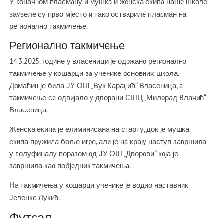
У коначном пласману и мушка и женска екипа наше школе
заузеле су прво мјесто и тако оствариле пласман на
регионално такмичење.
Регионално такмичење
14.3.2025. године у власеници је одржано регионално
такмичење у кошарци за ученике основних школа.
Домаћин је била ЈУ ОШ „Вук Караџић“ Власеница, а
такмичење се одвијало у дворани СШЦ „Милорад Влачић“
Власеница.
Женска екипа је елиминисана на старту, док је мушка
екипа пружила боље игре, али је на крају наступ завршила
у полуфиналу поразом од ЈУ ОШ „Дворови“ која је
завршила као побједник такмичења.
На такмичења у кошарци ученике је водио наставник
Јеленко Лукић.
Футсал