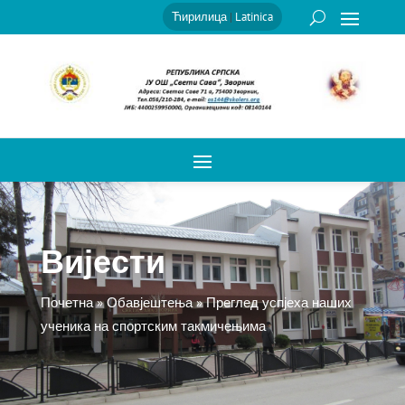
Ћирилица
|
Latinica
Вијести
Почетна
»
Обавјештења
»
Преглед успјеха наших
ученика на спортским такмичењима