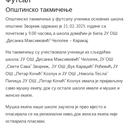
Општинско такмичење
Општинско такмичење у футсалу ученика основних школа
општине Зворник одржано је 21. 02. 2025. године са
почетком у 9.00 часова, а школа домаћин је била ЈУ ОШ
„Десанка Максимовић“ Челопек – Каракај.
На такмичењу су учествовали ученици из сљедећих
школа: ЈУ ОШ „Десанка Максимовић“ Челопек, ЈУ ОШ
„Свети Сава“ Зворник, ЈУ ОШ „Вук Караџић“ Роћевић, ЈУ
ОШ ,,Петар Кочић“ Козлук и ЈУ ОШ ,,Никола Тесла“
Пилица. ЈУ ОШ ,,Петар Кочић“ Козлук имала је пријављену
само мушку екипу, док су остале школе имале и мушке и
женске екипе.
Мушка екипа наше школе заузела је прво мјесто и
пласирала се на регионални ниво, док женска екипа није
остварила пласман.