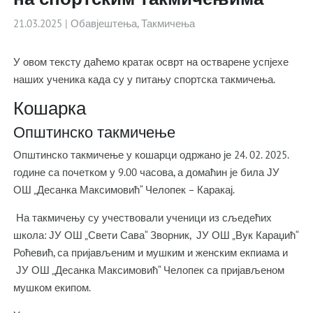
21.03.2025
|
Обавјештења
,
Такмичења
У овом тексту даћемо кратак осврт на остварене успјехе
наших ученика када су у питању спортска такмичења.
Кошарка
Општинско такмичење
Општинско такмичење у кошарци одржано је 24. 02. 2025.
године са почетком у 9.00 часова, а домаћин је била ЈУ
ОШ „Десанка Максимовић“ Челопек – Каракај.
На такмичењу су учествовали ученици из сљедећих
школа:
ЈУ ОШ „Свети Сава“ Зворник, ЈУ ОШ „Вук Караџић“
Роћевић, са пријављеним и мушким и женским екпиама и
ЈУ ОШ „Десанка Максимовић“ Челопек са пријављеном
мушком екипом.