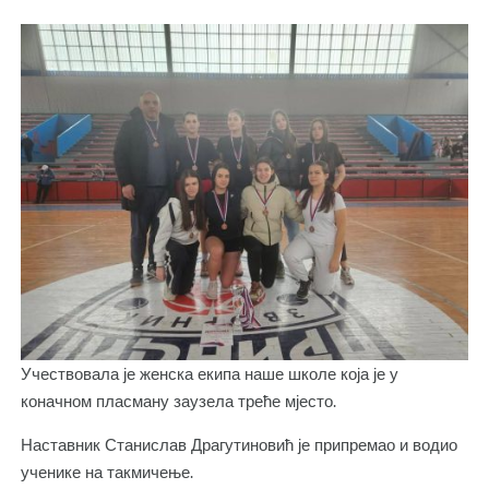
Учествовала је женска екипа наше школе која је у
коначном пласману заузела треће мјесто.
Наставник Станислав Драгутиновић је припремао и водио
ученике на такмичење.