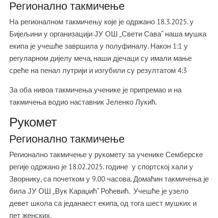
Регионално такмичење
На регионалном такмичењу које је одржано 18.3.2025. у
Бијељини у организацији ЈУ ОШ „Свети Сава“ наша мушка
екипа је учешће завршила у полуфиналу. Након 1:1 у
регуларном дијелу меча, наши дјечаци су имали мање
среће на пенал лутрији и изгубили су резултатом 4:3
За оба нивоа такмичења ученике је припремао и на
такмичења водио наставник Јеленко Лукић.
Рукомет
Регионално такмичење
Регионално такмичење у рукомету за ученике Семберске
регије одржано је 18.02.2025. године у спортској хали у
Зворнику, са почетком у 9.00 часова. Домаћин такмичења је
била ЈУ ОШ „Вук Караџић“ Роћевић. Учешће је узело
девет школа са једанаест екипа, од тога шест мушких и
пет женских.