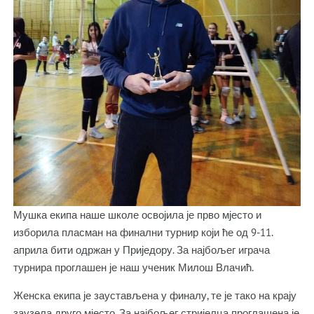
Мушка екипа наше школе освојила је прво мјесто и
изборила пласман на финални турнир који ће од 9-11.
априла бити одржан у Приједору. За најбољег играча
турнира проглашен је наш ученик Милош Влачић.
Женска екипа је заустављена у финалу, те је тако на крају
заузела друго мјесто. За најбољег стријелца проглашена је