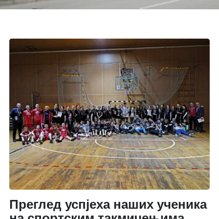
Преглед успјеха наших ученика
на спортским такмичењима