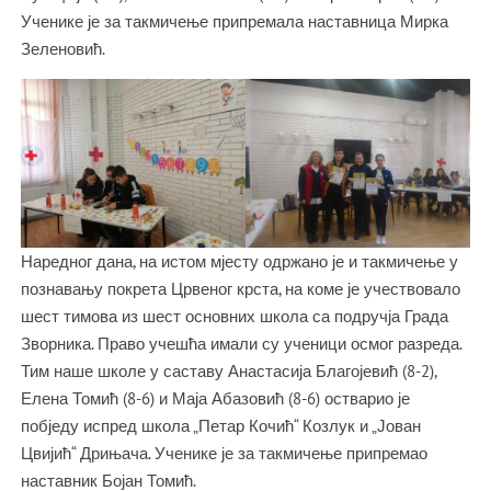
Ученике је за такмичење припремала наставница Мирка
Зеленовић.
Наредног дана, на истом мјесту одржано је и такмичење у
познавању покрета Црвеног крста, на коме је учествовало
шест тимова из шест основних школа са подручја Града
Зворника. Право учешћа имали су ученици осмог разреда.
Тим наше школе у саставу Анастасија Благојевић (8-2),
Елена Томић (8-6) и Маја Абазовић (8-6) остварио је
побједу испред школа „Петар Кочић“ Козлук и „Јован
Цвијић“ Дрињача. Ученике је за такмичење припремао
наставник Бојан Томић.