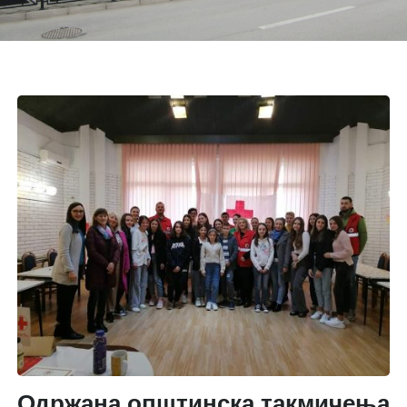
Одржана општинска такмичења