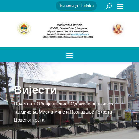
Ћирилица
|
Latinica
Вијести
Почетна
»
Обавјештења
»
Одржана општинска
такмичења Мисли мине и Познавање покрета
Црвеног крста