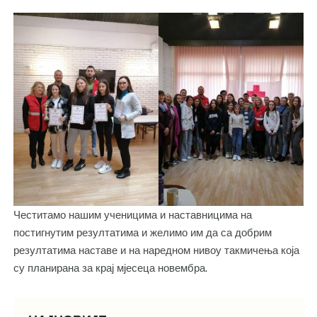
Честитамо нашим ученицима и наставницима на
постигнутим резултатима и желимо им да са добрим
резултатима наставе и на наредном нивоу такмичења која
су планирана за крај мјесеца новембра.