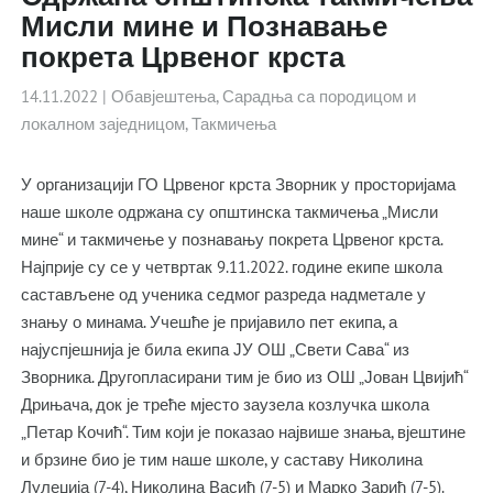
Мисли мине и Познавање
покрета Црвеног крста
14.11.2022
|
Обавјештења
,
Сарадња са породицом и
локалном заједницом
,
Такмичења
У организацији ГО Црвеног крста Зворник у просторијама
наше школе одржана су општинска такмичења „Мисли
мине“ и такмичење у познавању покрета Црвеног крста.
Најприје су се у четвртак 9.11.2022. године екипе школа
састављене од ученика седмог разреда надметале у
знању о минама. Учешће је пријавило пет екипа, а
најуспјешнија је била екипа ЈУ ОШ „Свети Сава“ из
Зворника. Другопласирани тим је био из ОШ „Јован Цвијић“
Дрињача, док је треће мјесто заузела козлучка школа
„Петар Кочић“. Тим који је показао највише знања, вјештине
и брзине био је тим наше школе, у саставу Николина
Лулеџија (7-4), Николина Васић (7-5) и Марко Зарић (7-5).