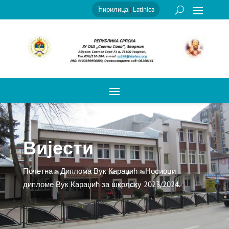
Ћирилица
|
Latinica
Вијести
Почетна
»
Диплома Вук Караџић
»
Носиоци
дипломе Вук Караџић за школску 2023/2024.