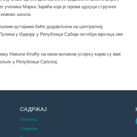
г ученика Марка Зарића који је према одлуци стручног
сновних школа.
јешним ауторима биће додијељена на централној
Пупина у Идвору у Републици Србији октобра мјесеца ове
ику Николи Илићу на овом великом успјеху којим су име
бољих у Републици Српској.
САДРЖАЈ
Почетна
О школи