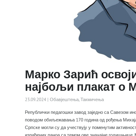
Марко Зарић освоји
најбољи плакат о 
23.09.2024
|
Обавјештења
,
Такмичења
Републички педагошки завод заједно са Савезом ин
поводом обиљежавања 170 година од рођења Михајла
Српске могли су да учествују у поменутим активно
израђених паноа са темом ове значајне годишњице