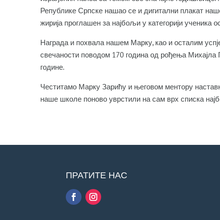
Републике Српске нашао се и дигитални плакат наше
жирија проглашен за најбољи у категорији ученика о
Награда и похвала нашем Марку, као и осталим усп
свечаности поводом 170 година од рођења Михајла 
године.
Честитамо Марку Зарићу и његовом ментору наставн
наше школе поново уврстили на сам врх списка нај
ПРАТИТЕ НАС