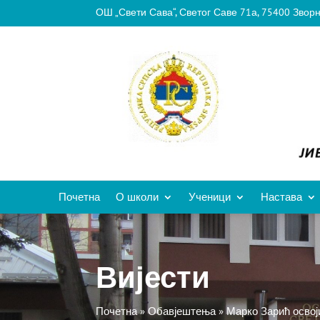
ОШ „Свети Сава“, Светог Саве 71а, 75400 Звор
Почетна
О школи
Ученици
Настава
Вијести
Почетна
»
Обавјештења
»
Марко Зарић освој