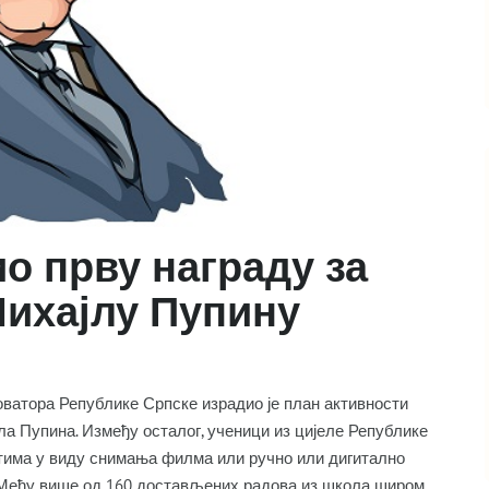
о прву награду за
Михајлу Пупину
оватора Републике Српске израдио је план активности
 Пупина. Између осталог, ученици из цијеле Републике
стима у виду снимања филма или ручно или дигитално
. Међу више од 160 достављених радова из школа широм