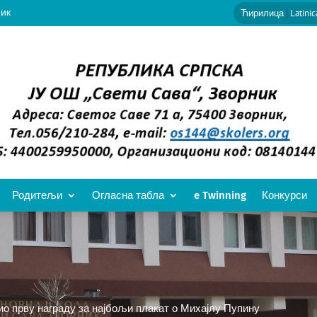
ник
Ћирилица
|
Latinic
Родитељи
Огласна табла
e Twinning
Конкурси
ио прву награду за најбољи плакат о Михајлу Пупину