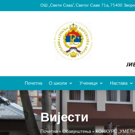
ОШ „Свети Сава“, Светог Саве 71а, 75400 Звор
Почетна
О школи
Ученици
Настава
Вијести
Почетна
»
Обавјештења
»
КОНКУРС „УМЕТН