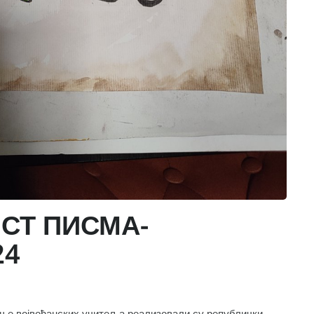
СТ ПИСМА-
24
ење војвођанских учитеља реализовали су републички