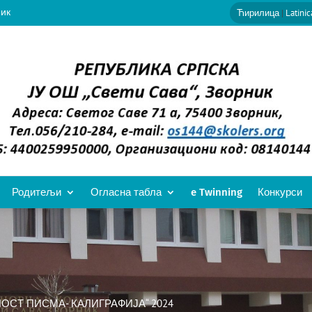
ник
Ћирилица
|
Latinic
Родитељи
Огласна табла
e Twinning
Конкурси
ОСТ ПИСМА- КАЛИГРАФИЈА“ 2024