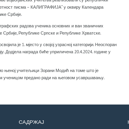
метност писма – КАЛИГРАФИЈА“ у оквиру Календара
ке Србије.
лиграфских радова ученика основних и ван званичних
е Србије, Републике Српске и Републике Хрватске.
јила је 1. мјесто у својој узрасној категорији. Неоспоран
ју. Додјела награда биће уприличена 20.4.2024. године у
мо њеној учитељици Зорани Модић на томе што је
јом ученицом предано ради на његовом усавршавању.
САДРЖАЈ