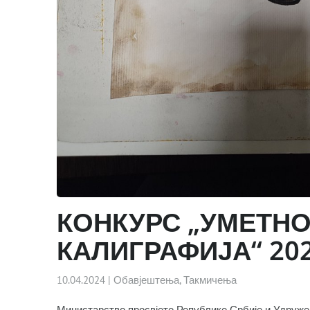
КОНКУРС „УМЕТНО
КАЛИГРАФИЈА“ 20
10.04.2024
|
Обавјештења
,
Такмичења
Министарство просвјете Републике Србије и Удруж