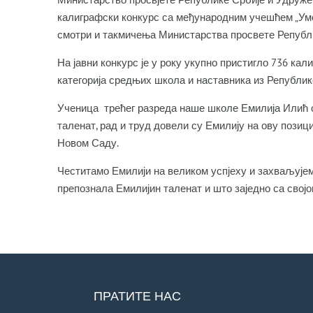
калиграфски конкурс са међународним учешћем „У
смотри и такмичења Министарства просвете Републи
На јавни конкурс је у року укупно пристигло 736 ка
категорија средњих школа и наставника из Републик
Ученица трећег разреда наше школе Емилија Илић осво
таленат, рад и труд довели су Емилију на ову позици
Новом Саду.
Честитамо Емилији на великом успјеху и захваљује
препознала Емилијин таленат и што заједно са сво
ПРАТИТЕ НАС