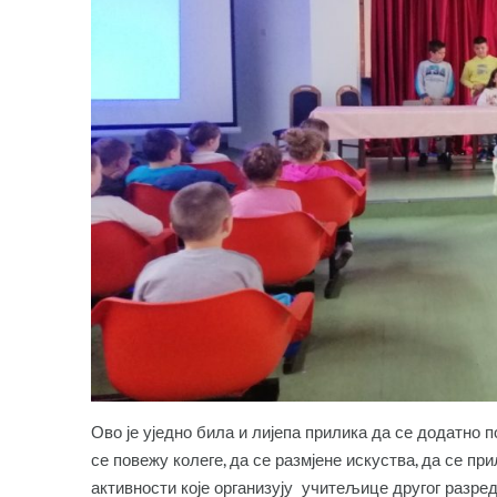
Ово је уједно била и лијепа прилика да се додатно
се повежу колеге, да се размјене искуства, да се пр
активности које организују учитељице другог разред