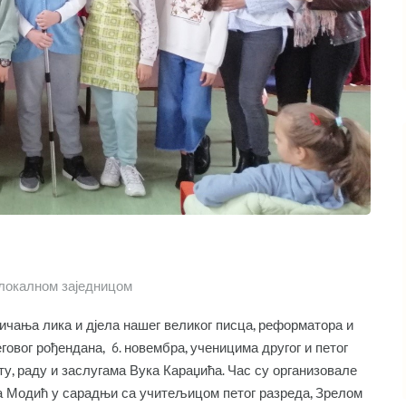
локалном заједницом
величања лика и дјела нашег великог писца, реформатора и
вог рођендана, 6. новембра, ученицима другог и петог
ту, раду и заслугама Вука Караџића. Час су организовале
а Модић у сарадњи са учитељицом петог разреда, Зрелом