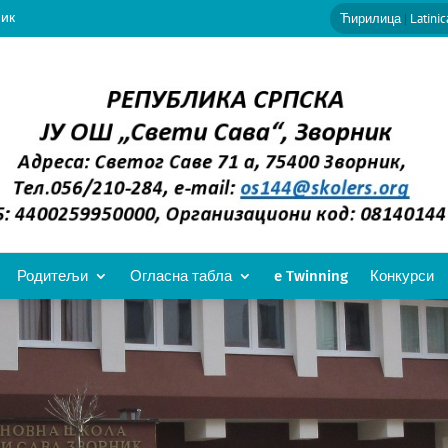
ник
Ћирилица
|
Latinic
Родитељи
Огласна табла
e Twinning
Конкурси