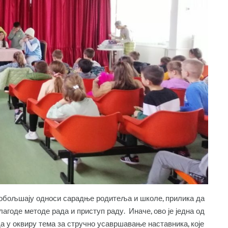
 побољшају односи сарадње родитеља и школе, прилика да
илагоде методе рада и приступ раду. Иначе, ово је једна од
а у оквиру тема за стручно усавршавање наставника, које