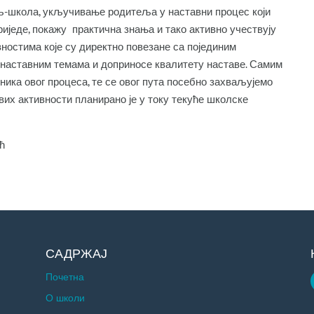
љ-школа, укључивање родитеља у наставни процес који
иједе, покажу практична знања и тако активно учествују
ностима које су директно повезане са појединим
наставним темама и доприносе квалитету наставе. Самим
ика овог процеса, те се овог пута посебно захваљујемо
их активности планирано је у току текуће школске
.
ћ
САДРЖАЈ
Почетна
О школи