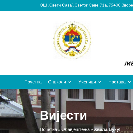
ОШ „Свети Сава“, Светог Саве 71а, 75400 Звор
Почетна
О школи
Ученици
Настава
Вијести
Почетна
»
Обавјештења
»
Хвала Вуку!