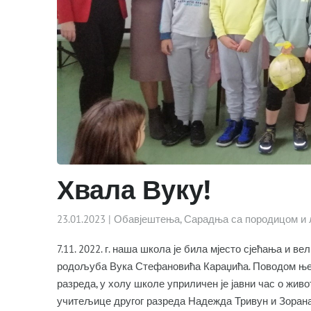
Хвала Вуку!
23.01.2023
|
Обавјештења
,
Сарадња са породицом и 
7.11. 2022. г. наша школа је била мјесто сјећања и 
родољуба Вука Стефановића Караџића. Поводом њего
разреда, у холу школе уприличен је јавни час о живо
учитељице другог разреда Надежда Тривун и Зоран