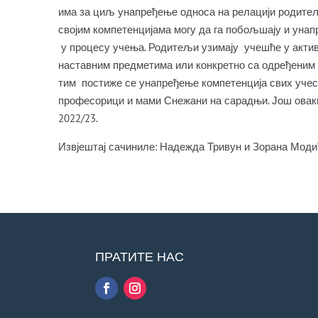
има за циљ унапређење односа на релацији родите
својим компетенцијама могу да га побољшају и унапр
у процесу учења. Родитељи узимају учешће у актив
наставним предметима или конкретно са одређеним 
тим постиже се унапређење компетенција свих учесн
професорици и мами Снежани на сарадњи. Још овакв
2022/23
Извјештај сачиниле: Надежда Тривун и Зорана Моди
ПРАТИТЕ НАС