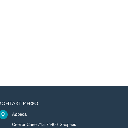
КОНТАКТ ИНФО
Адреса

Светог Саве 71а, 75400 Зворник