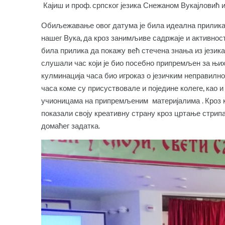
Кајиш и проф. српског језика Снежаном Вукајловић 
Обиљежавање овог датума је била идеална прилика 
нашег Вука, да кроз занимљиве садржаје и активности
била прилика да покажу већ стечена знања из језика
слушали час који је био посебно припремљен за њих
кулминација часа био игроказ о језичким неправилн
часа коме су присуствовале и поједине колеге, као и
учионицама на припремљеним материјалима . Кроз к
показали своју креативну страну кроз цртање стрип
домаћег задатка.