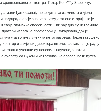
из средњошколског центра „Петар Кочић“ у Зворнику.
да мали ђаци сазнају нове детаље из живота и дјела
 надограде своје знање о њему, а за оне старије то је
 и своје глумачке способности. Сви заједно су нетремице
, пратећи излагање професорице Вукајловић, док је
остимa у извођењу ученика петог разреда. Након завршеног
 директор и замјеник директора школе, настављен је рад у
виз знања ученици су поновили научено, а потом
а о сусрету са Вуком и истраживачке способности путем