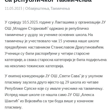
11.05.2023
|
Обавјештења
,
Такмичења
У сриједу 10.5.2023. године у Лакташима у организацији ЈУ
ОШ „Младен Стојановић“ одржано је републичко
такмичење у џудоу за ученике основних школа. На
такмичењу је учествовало чак 15 ученика наше школе
предвођених наставником Станиславом Драгутиновићем.
Ученици су били распоређени у четири старосне
категорије, а свака старосна категорија је била подијељена
на неколико тежинских категорија.
У екипној конкуренцији ЈУ ОШ „Свети Сава“ је у укупном
пласману заузела друго мјесто од 29 школа из читаве
Републике Српске које су имале учеснике на такмичењу.
Испред наше школе се нашла само ЈУ ОШ „Алекса
Шантић“ из Војковића са три бода више у коначном
пласману.