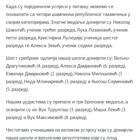
Када су појединачни успјеси у питању, можемо се
похвалити са четири шампиона републичког такмичења у
својим категоријама. Златне медаље донијели су Николај
Шакотић, ученик трећег разреда, Лука Лозановић, ученик
петог разреда, Кристијана Лулеџија, ученица шестог
разреда те Алекса Зекић, ученик седмог разреда.
Шест сребрних одличја нашој школи донијели су: Вељко
Драгутиновић (4. разред), Алекса Дамјановић (6. разред),
Емилија Дамјановић (2. разред), Никола Милошевић (7.
разред), Неда Млинаревић (3. разред) и Његош Сејменовић
(5. разред).
Нашим џудистима су припале и три бронзане медаље, а
освојили су их Вук Турунташ (3. разред), Маша Лекић (3.
разред) и Вук Максимовић (8. разред).
Честитамо ученицима на великом успјеху који су донијели
нашој школи и врхунским резултатима који су плод