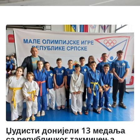
Џудисти донијели 13 медаља
са републичког такмичења