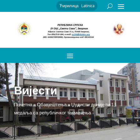
Ћирилица
|
Latinica
Вијести
Почетна
»
Обавјештења
»
Џудисти донијели 13
медаља са републичког такмичења