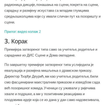
радионица дикције, понашања на сцени, покрета на сцени,
сарадњу и размјену искустава са младим глумцима
средњошколцима који су имали сличан пут ка позоришту и
сцени.
Прилог: видео колаж 2
3. Корак
Премијера затвореног типа само за учитеље, родитеље и
сараднике из ДИС Сцене и Дома омладине.
По завршетку премијере затвореног типа услиједила је
евалуација и размјена мишљења о драмском приказу.
Директор Ђорђе Деурић, ми као учитељи, родитељи, били
смо фасцинирани маестралним приказом и изведбом сада
већ позоришног комада. Ученици су уживали у ријечима
хвале и подршке, а ми у позитивним реакцијама и
плодовима идеје која се из дана у дан само надовезивала,