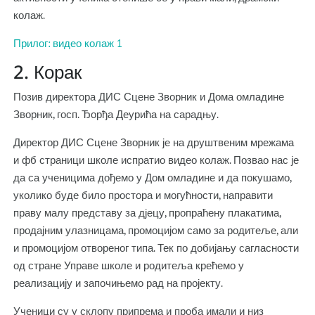
колаж.
Прилог: видео колаж 1
2. Корак
Позив директора ДИС Сцене Зворник и Дома омладине
Зворник, госп. Ђорђа Деурића на сарадњу.
Директор ДИС Сцене Зворник је на друштвеним мрежама
и фб страници школе испратио видео колаж. Позвао нас је
да са ученицима дођемо у Дом омладине и да покушамо,
уколико буде било простора и могућности, направити
праву малу представу за дјецу, пропраћену плакатима,
продајним улазницама, промоцијом само за родитеље, али
и промоцијом отвореног типа. Тек по добијању сагласности
од стране Управе школе и родитеља крећемо у
реализацију и започињемо рад на пројекту.
Ученици су у склопу припрема и проба имали и низ