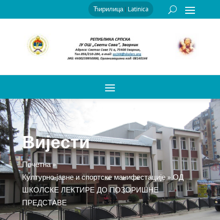
Ћирилица
|
Latinica
Вијести
Почетна
»
Културно-јавне и спортске манифестације
»
ОД
ШКОЛСКЕ ЛЕКТИРЕ ДО ПОЗОРИШНЕ
ПРЕДСТАВЕ