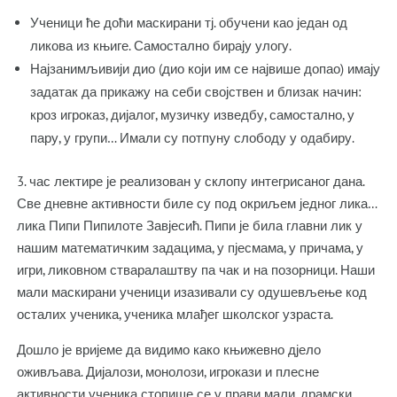
Ученици ће доћи маскирани тј. обучени као један од
ликова из књиге. Самостално бирају улогу.
Најзанимљивији дио (дио који им се највише допао) имају
задатак да прикажу на себи својствен и близак начин:
кроз игроказ, дијалог, музичку изведбу, самостално, у
пару, у групи… Имали су потпуну слободу у одабиру.
3. час лектире је реализован у склопу интегрисаног дана.
Све дневне активности биле су под окриљем једног лика…
лика Пипи Пипилоте Завјесић. Пипи је била главни лик у
нашим математичким задацима, у пјесмама, у причама, у
игри, ликовном стваралаштву па чак и на позорници. Наши
мали маскирани ученици изазивали су одушевљење код
осталих ученика, ученика млађег школског узраста.
Дошло је вријеме да видимо како књижевно дјело
оживљава. Дијалози, монолози, игрокази и плесне
активности ученика стопише се у прави мали, драмски