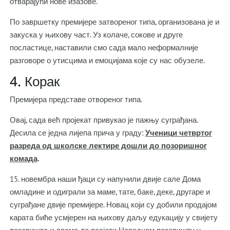
отварајући нове изазове.
По завршетку премијере затвореног типа, организована је и
закуска у њихову част. Уз колаче, сокове и друге
посластице, наставили смо сада мало неформалније
разговоре о утисцима и емоцијама које су нас обузеле.
4. Корак
Премијера представе отвореног типа.
Овај, сада већ пројекат привукао је пажњу суграђана.
Десила се једна лијепа прича у граду:
Ученици четвртог
разреда од школске лектире дошли до позоришног
комада
.
15. новембра наши ђаци су напунили двије сале Дома
омладине и одиграли за маме, тате, баке, деке, другаре и
суграђане двије премијере. Новац који су добили продајом
карата биће усмјерен на њихову даљу едукацију у свијету