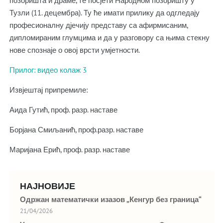
позоришта и драме, те посјети Народном позоришту у
Тузли (11. децембра). Ту ће имати прилику да одгледају
професионалну дјечију представу са афирмисаним,
дипломираним глумцима и да у разговору са њима стекну
нове спознаје о овој врсти умјетности.
Прилог: видео колаж 3
Извјештај припремиле:
Аида Гутић, проф. разр. наставе
Борјана Смиљанић, проф.разр. наставе
Маријана Ерић, проф. разр. наставе
НАЈНОВИЈЕ
Одржан математички изазов „Кенгур без граница“
21/04/2026