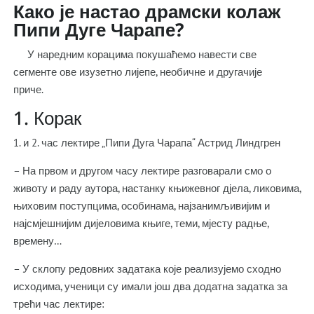
Како је настао драмски колаж
Пипи Дуге Чарапе?
У наредним корацима покушаћемо навести све
сегменте ове изузетно лијепе, необичне и другачије
приче.
1. Корак
1. и 2. час лектире „Пипи Дуга Чарапа“ Астрид Линдгрен
– На првом и другом часу лектире разговарали смо о
животу и раду аутора, настанку књижевног дјела, ликовима,
њиховим поступцима, особинама, најзанимљивијим и
најсмјешнијим дијеловима књиге, теми, мјесту радње,
времену…
– У склопу редовних задатака које реализујемо сходно
исходима, ученици су имали још два додатна задатка за
трећи час лектире: